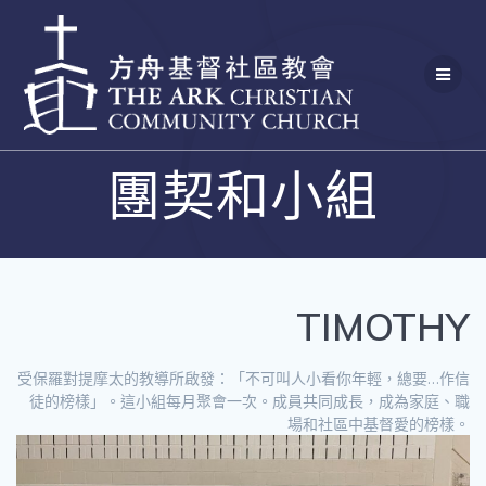
Skip
to
content
團契和小組
TIMOTHY
受保羅對提摩太的教導所啟發：「不可叫人小看你年輕，總要…作信
徒的榜樣」。這小組每月聚會一次。成員共同成長，成為家庭、職
場和社區中基督愛的榜樣。