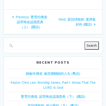
Post
Previous
Previous:
曹雪圯傳道:
Next
Next:
梁冠球牧師: 選擇最
navigation
post:
認罪悔改認識恩典
post:
好的 (國語)
（上） (國語)
Search
RECENT POSTS
鍾敏玲傳道: 被恐懼關鎖的人生 (粵語)
Pastor Chris Lee: Worship Series, Part1: Know That The
LORD Is God
曹雪圯傳道: 認罪悔改認識恩典（下） (國語)
梁冠球牧師: 減少爭吵（下） (粵語)